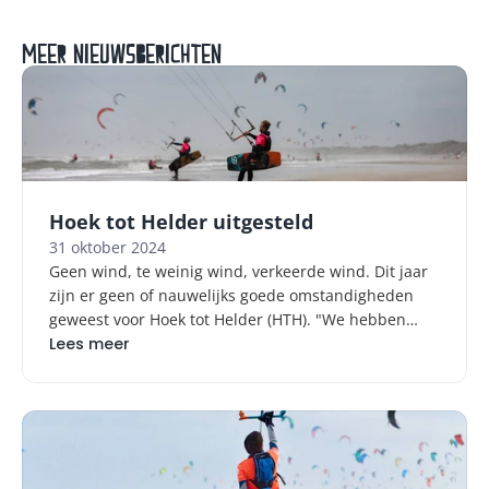
Meer nieuwsberichten
Hoek tot Helder uitgesteld
31 oktober 2024
Geen wind, te weinig wind, verkeerde wind. Dit jaar
zijn er geen of nauwelijks goede omstandigheden
geweest voor Hoek tot Helder (HTH). "We hebben
helaas moeten besluiten dat we dit jaar geen Hoek
Lees meer
tot Helder kunnen houden"...