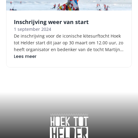
Inschrijving weer van start
1 september 2024
De inschrijving voor de iconische kitesurftocht Hoek
tot Helder start dit jaar op 30 maart om 12.00 uur, zo
heeft organisator en bedenker van de tocht Martijn
van Dijk van Stichting Kite 4 Charity bekend gemaakt.
Lees meer